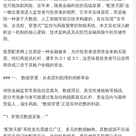
也可能加剧风险。近年来，随着金融科技的迅猛发展，“配资天眼”这
一概念逐渐进入监管者与投资者的视野。它并非实体器官，而是喻
指一种基于大数据、人工智能等前沿技术构建的，旨在实现**全市
场、全流程、穿透式**监控与风险预警的智能系统。本文旨在深入解
析这一机制的核心逻辑、技术架构及其在防范金融风险中的关键作
用。
股票配资网上交易是一种金融服务，允许投资者借用资金来购买股
票。经纪商提供杠杆，通常为 2:1 或 3:1，这意味着投资者可以借用
两倍或三倍于其账户余额的资金。
### 一、 数据穿透：从表层到肌理的洞察革命
传统金融监管常面临信息孤岛、数据滞后、真实性难核验等挑战。
部分市场参与者可能通过复杂结构隐匿真实杠杆、资金流向与最终
受益人，滋生风险。“数据穿透”正是应对此弊的利器。
**1. 穿透式数据采集：**
“配资天眼”系统首先需建立广泛、多元的数据触角。其数据源不仅涵
盖官方登记的配资平台、金融机构报表，更延伸至互联网公开信