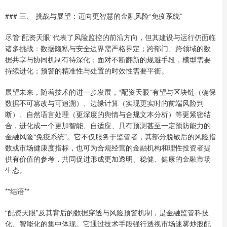
### 三、 挑战与展望：迈向更智慧的金融风险“免疫系统”
尽管“配资天眼”代表了风险监控的前沿方向，但其建设与运行仍面临
诸多挑战：数据隐私与安全边界需严格界定；跨部门、跨领域的数
据共享与协同机制有待深化；面对不断翻新的规避手段，模型需要
持续进化；预警的精准性与处置的时效性需要平衡。
展望未来，随着技术的进一步发展，“配资天眼”有望与区块链（确保
数据不可篡改与可追溯）、边缘计算（实现更实时的前端风险判
断）、自然语言处理（更深度的舆情与合规文本分析）等更紧密结
合，进化成一个更加智能、自适应、具有预测甚至一定预防能力的
金融风险“免疫系统”。它不仅服务于监管者，其部分脱敏后的风险指
数或市场健康度指标，也可为合规经营的金融机构和理性投资者提
供有价值的参考，共同促进形成更加透明、稳健、健康的金融市场
生态。
**结语**
“配资天眼”及其背后的数据穿透与风险预警机制，是金融监管科技
化、智能化的集中体现。它通过技术手段强行透视市场迷雾炒股配