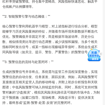
杠杆率突破预警线、持仓集中度畸高、风险指标快速恶化、触及平
仓线账户比例骤增等。
**2. 智能预警引擎与动态阈值：**
核心预警引擎利用机器学习模型，对上述指标进行综合分析。模型
能够学习历史风险案例的特征，并随着市场环境和新数据不断迭代
优化。预警阈值并非固定不变，而是根据市场波动率、历史分位
数、相似情境类比等进行动态调整，减少误报和漏报。当多个相关
指标同时发出信号，或某一指标出现极端异常值时，系统会生成不
同风险等级（如关注、提示、警告、严重警告）的预警信号。
**3. 预警信息的流转与处置闭环：**
生成的预警信号并非终点。系统需与监管工作流程深度整合，实现
预警信息的自动分发、任务派发、跟踪反馈。例如，高风险预警可
直接推送至相关监管人员的移动终端，并附上初步分析报告和关联
图谱；中低风险预警可纳入持续监控列表。同时，系统可支持对预
警对象的“沙盘推演”，模拟其风险演化路径及可能的市场冲击，为制
定干预措施（如窗口指导、现场检查、风险提示等）提供决策支
持，最终形成“监测-预警-处置-反馈”的完整闭环。