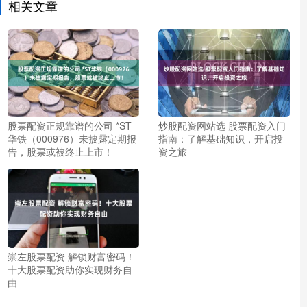
相关文章
股票配资正规靠谱的公司 *ST
炒股配资网站选 股票配资入门
华铁（000976）未披露定期报
指南：了解基础知识，开启投
告，股票或被终止上市！
资之旅
崇左股票配资 解锁财富密码！
十大股票配资助你实现财务自
由