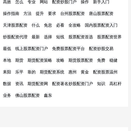
高效
怎么
专业
网站
配资炒股门户
操作
新手入门
操作指南
方法
提升
要求
台州股票配资
唐山股票配资
天津股票配资
什么
免息
必看
全攻略
国内股票配资入门
炒股配资代理
最新
选择
短线
股票配资首选
股票配资世界
最低
线上股票配资门户
免费股票配资平台
配资炒股交易
本地
期货
期货配资策略
攻略
期货股票配资
免费
稳健
耒阳
乐平
靠的
期货配资系统
惠州
黄金
配资股票温州
数据
资讯
期货配资网
配资著名炒股配资门户
知识
高杠杆
业务
佛山股票配资
鑫东