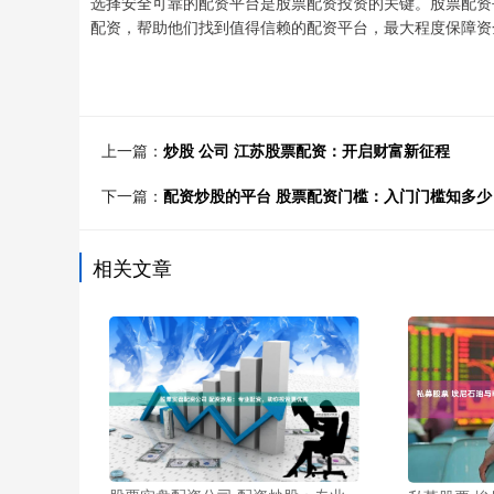
选择安全可靠的配资平台是股票配资投资的关键。股票配资
配资，帮助他们找到值得信赖的配资平台，最大程度保障资
上一篇：
炒股 公司 江苏股票配资：开启财富新征程
下一篇：
配资炒股的平台 股票配资门槛：入门门槛知多少
相关文章