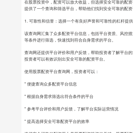
在股票投资中，配资可以放大收益，但选择安全可靠的配资
提供了一个查询和筛选平台，帮助他们找到安全可靠的配资
1. 可靠性和信誉：选择一个有良好声誉和可靠性的杠杆提
该查询网汇集了众多配资平台信息，包括平台资质、风控措
等条件进行筛选，快速找到符合自身需求的平台。
查询网还提供平台评价和用户反馈，帮助投资者了解平台的
投资者可以有效识别出安全可靠的配资平台。
使用股票配资平台查询网，投资者可以：
* 便捷查询众多配资平台信息
* 根据自身需求筛选出符合条件的平台
* 参考平台评价和用户反馈，了解平台实际运营情况
* 提高选择安全可靠配资平台的效率