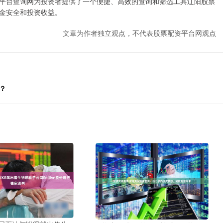
平台查询网为投资者提供了一个便捷、高效的查询和筛选工具辽阳股票
金安全和投资收益。
文章为作者独立观点，不代表股票配资平台网观点
？